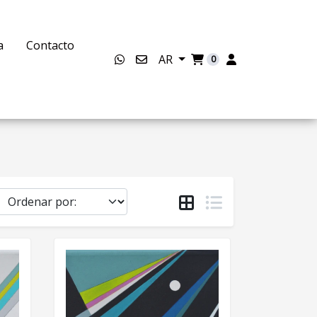
a
Contacto
AR
0