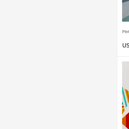
Pin
US