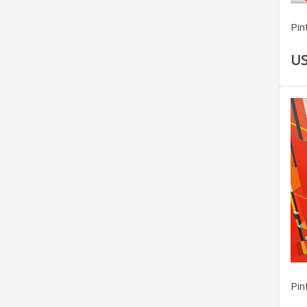
Pin
US
Pin